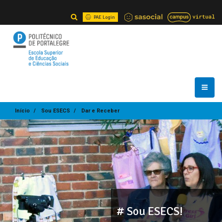
PAE Login
Início
Sou ESECS
Dar e Receber
# Sou ESECS!