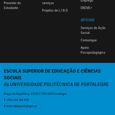
Emprego
Provedor do
serviços
Estudante
ENOVE+
Projetos de I, I & D
APOIAR
Serviços de Ação
Social
Comunique
Apoio
Psicopedagógico
ESCOLA SUPERIOR DE EDUCAÇÃO E CIÊNCIAS
SOCIAIS
da UNIVERSIDADE POLITÉCNICA DE PORTALEGRE
Praça da República, 23-25 | 7300-109 Portalegre
T
+351 245 301 503
E
esecs@ipportalegre.pt