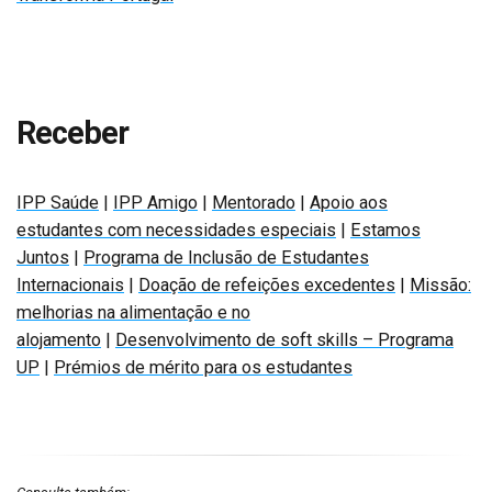
Receber
IPP Saúde
|
IPP Amigo
|
Mentorado
|
Apoio aos
estudantes com necessidades especiais
|
Estamos
Juntos
|
Programa de Inclusão de Estudantes
Internacionais
|
Doação de refeições excedentes
|
Missão:
melhorias na alimentação e no
alojamento
|
Desenvolvimento de soft skills – Programa
UP
|
Prémios de mérito para os estudantes