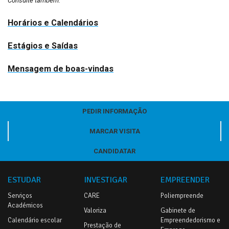
Consulte também:
Horários e Calendários
Estágios e Saídas
Mensagem de boas-vindas
PEDIR INFORMAÇÃO
MARCAR VISITA
CANDIDATAR
ESTUDAR
INVESTIGAR
EMPREENDER
Serviços
CARE
Poliempreende
Académicos
Valoriza
Gabinete de
Calendário escolar
Empreendedorismo e
Prestação de