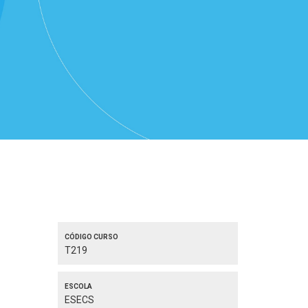
Código curso
T219
Escola
ESECS