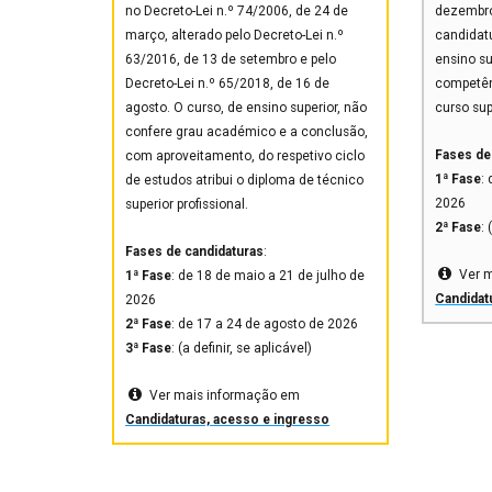
no Decreto-Lei n.º 74/2006, de 24 de
dezembro
março, alterado pelo Decreto-Lei n.º
candidatu
63/2016, de 13 de setembro e pelo
ensino s
Decreto-Lei n.º 65/2018, de 16 de
competên
agosto. O curso, de ensino superior, não
curso sup
confere grau académico e a conclusão,
Fases de
com aproveitamento, do respetivo ciclo
1ª Fase
:
de estudos atribui o diploma de técnico
2026
superior profissional.
2ª Fase
: 
Fases de candidaturas
:
Ver 
1ª Fase
: de 18 de maio a 21 de julho de
Candidat
2026
2ª Fase
: de 17 a 24 de agosto de 2026
3ª Fase
: (a definir, se aplicável)
Ver mais informação em
Candidaturas, acesso e ingresso