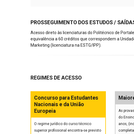
PROSSEGUIMENTO DOS ESTUDOS / SAÍDAS
Acesso direto às licenciaturas do Politécnico de Porta
equivalência a 60 créditos que correspondem a Unidad
Marketing (licenciatura na ESTG/IPP).
REGIMES DE ACESSO
Concurso para Estudantes
Maior
Nacionais e da União
Europeia
As provas
do Ensino
O regime jurídico do curso técnico
anos, (i
superior profissional encontra-se previsto
completa