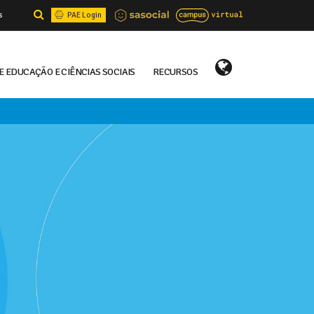
s
PAE Login
E EDUCAÇÃO E CIÊNCIAS SOCIAIS
RECURSOS
Select Language
▼