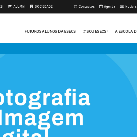
ES
ALUMNI
SOCIEDADE
Contactos
Agenda
Notícia
FUTUROS ALUNOS DA ESECS
# Sou ESECS!
A ESCOLA D