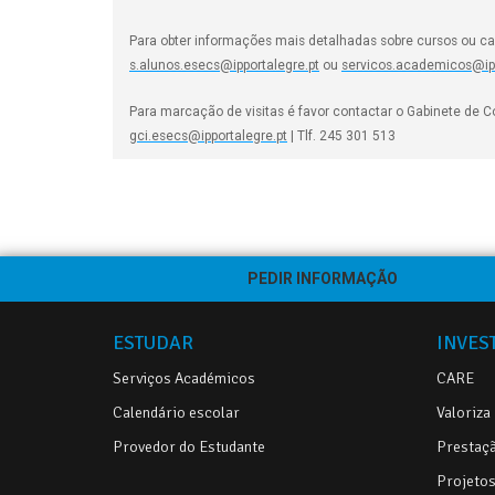
Para obter informações mais detalhadas sobre cursos ou ca
s.alunos.esecs@ipportalegre.pt
ou
servicos.academicos@ipp
Para marcação de visitas é favor contactar o Gabinete de
gci.esecs@ipportalegre.pt
| Tlf. 245 301 513
PEDIR INFORMAÇÃO
ESTUDAR
INVES
Serviços Académicos
CARE
Calendário escolar
Valoriza
Provedor do Estudante
Prestaçã
Projetos 