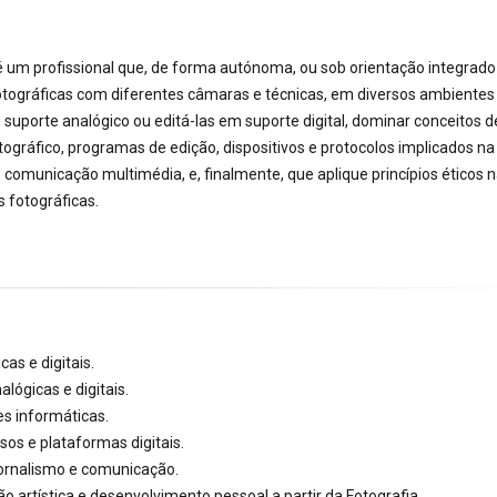
 é um profissional que, de forma autónoma, ou sob orientação integrad
fotográficas com diferentes câmaras e técnicas, em diversos ambientes
 suporte analógico ou editá-las em suporte digital, dominar conceitos de
ográfico, programas de edição, dispositivos e protocolos implicados na
 comunicação multimédia, e, finalmente, que aplique princípios éticos 
 fotográficas.
as e digitais.
lógicas e digitais.
es informáticas.
os e plataformas digitais.
jornalismo e comunicação.
ão artística e desenvolvimento pessoal a partir da Fotografia.