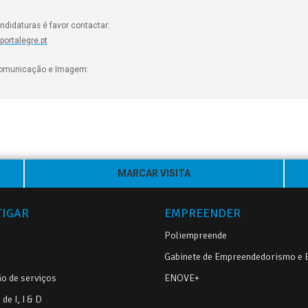
ndidaturas é favor contactar:
ortalegre.pt
 Comunicação e Imagem:
MARCAR VISITA
TIGAR
EMPREENDER
Poliempreende
Gabinete de Empreendedorismo e
o de serviços
ENOVE+
de I, I & D