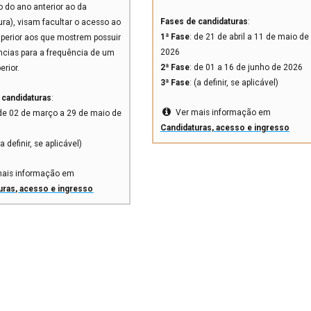
 do ano anterior ao da
Fases de candidaturas
:
ra), visam facultar o acesso ao
1ª Fase
: de 21 de abril a 11 de maio de
uperior aos que mostrem possuir
2026
cias para a frequência de um
2ª Fase
: de 01 a 16 de junho de 2026
erior.
3ª Fase
: (a definir, se aplicável)
 candidaturas
:
Ver mais informação em
 de 02 de março a 29 de maio de
Candidaturas, acesso e ingresso
(a definir, se aplicável)
mais informação em
uras, acesso e ingresso