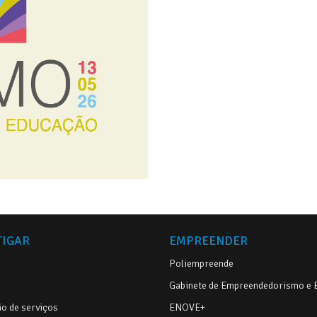
TIGAR
EMPREENDER
Poliempreende
Gabinete de Empreendedorismo e
o de serviços
ENOVE+