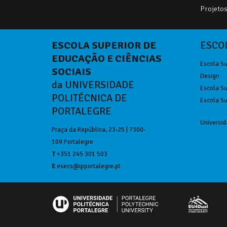
Projetos 
ESCOLA SUPERIOR DE
ESCOL
EDUCAÇÃO E CIÊNCIAS
Escola Su
SOCIAIS
Design
da UNIVERSIDADE
Escola Su
POLITÉCNICA DE
Escola Su
PORTALEGRE
Universid
Praça da República, 23-25 | 7300-
109 Portalegre
T
+351 245 301 503
E
esecs@ipportalegre.pt