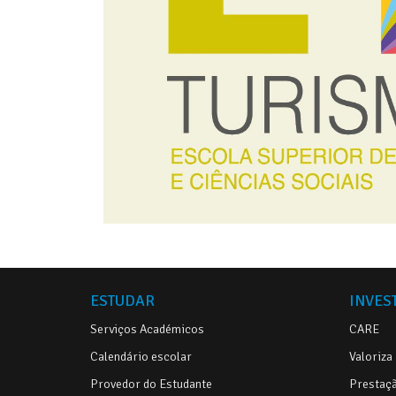
ESTUDAR
INVES
Serviços Académicos
CARE
Calendário escolar
Valoriza
Provedor do Estudante
Prestaçã