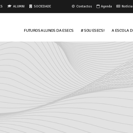
ES
ALUMNI
SOCIEDADE
Contactos
Agenda
Notícia
FUTUROS ALUNOS DA ESECS
# Sou ESECS!
A ESCOLA D