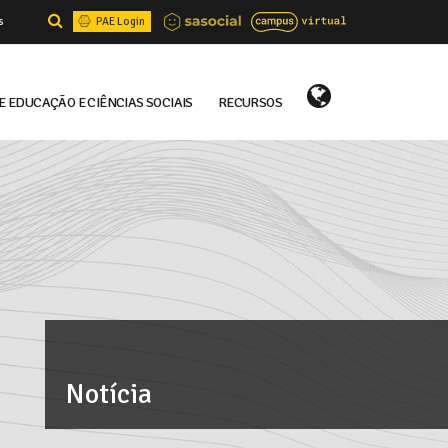
s
PAE Login
E EDUCAÇÃO E CIÊNCIAS SOCIAIS
RECURSOS
Select Language
▼
Notícia