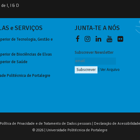
de I, I & D
AS e SERVIÇOS
JUNTA-TE A NÓS
perior de Tecnologia, Gestão e
Subscrever Newsletter
perior de Biociências de Elvas
perior de Saúde
|
Ver Arquivo
ade Politécnica de Portalegre
Política de Privacidade e de Tratamento de Dados pessoais
|
Declaração de Acessibilidad
© 2026 | Universidade Politécnica de Portalegre