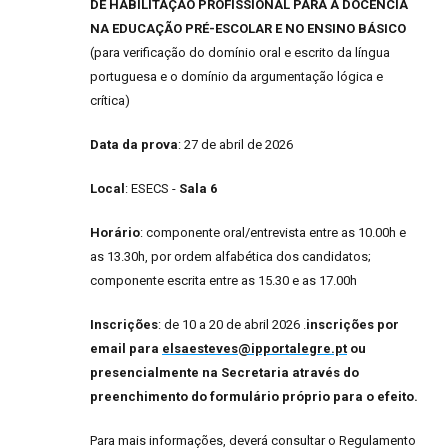
DE HABILITAÇÃO PROFISSIONAL PARA A DOCÊNCIA
NA EDUCAÇÃO PRÉ-ESCOLAR E NO ENSINO BÁSICO
(para verificação do domínio oral e escrito da língua
portuguesa e o domínio da argumentação lógica e
crítica)
Data da prova
: 27 de abril de 2026
Local
: ESECS -
Sala 6
Horário
: componente oral/entrevista entre as 10.00h e
as 13.30h, por ordem alfabética dos candidatos;
componente escrita entre as 15.30 e as 17.00h
Inscrições
: de 10 a 20 de abril 2026 .
inscrições por
email para
elsaesteves@ipportalegre.pt
ou
presencialmente na Secretaria através do
preenchimento do formulário próprio para o efeito.
Para mais informações, deverá consultar o Regulamento