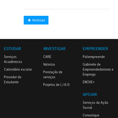
Notícias
ESTUDAR
INVESTIGAR
EMPREENDER
Serviços
CARE
Poliempreende
Académicos
Valoriza
Gabinete de
Calendário escolar
Empreendedorismo e
Prestação de
Emprego
Provedor do
serviços
Estudante
ENOVE+
Projetos de I, I & D
APOIAR
Serviços de Ação
Social
Comunique